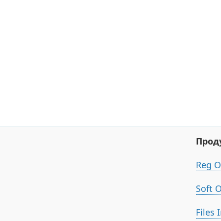
Прод
Reg O
Soft 
Files 